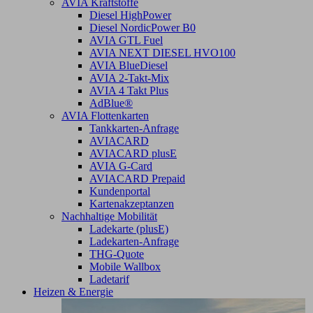
AVIA Kraftstoffe
Diesel HighPower
Diesel NordicPower B0
AVIA GTL Fuel
AVIA NEXT DIESEL HVO100
AVIA BlueDiesel
AVIA 2-Takt-Mix
AVIA 4 Takt Plus
AdBlue®
AVIA Flottenkarten
Tankkarten-Anfrage
AVIACARD
AVIACARD plusE
AVIA G-Card
AVIACARD Prepaid
Kundenportal
Kartenakzeptanzen
Nachhaltige Mobilität
Ladekarte (plusE)
Ladekarten-Anfrage
THG-Quote
Mobile Wallbox
Ladetarif
Heizen & Energie