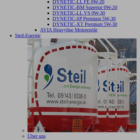
DYNETIC-LL FE 0W-20
DYNETIC-BM Superior 0W-20
DYNETIC-LL VS 0W-30
DYNETIC-SP Premium 5W-30
DYNETIC-XT Premium 5W-30
AVIA Heavyline Motorenöle
Steil-Energie
Über uns