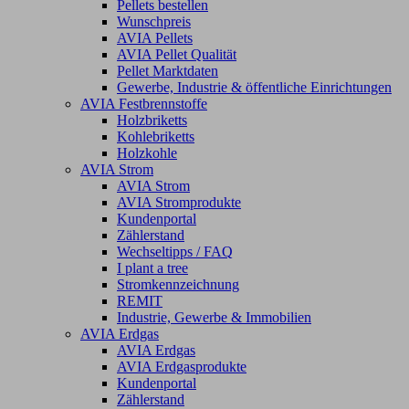
Pellets bestellen
Wunschpreis
AVIA Pellets
AVIA Pellet Qualität
Pellet Marktdaten
Gewerbe, Industrie & öffentliche Einrichtungen
AVIA Festbrennstoffe
Holzbriketts
Kohlebriketts
Holzkohle
AVIA Strom
AVIA Strom
AVIA Stromprodukte
Kundenportal
Zählerstand
Wechseltipps / FAQ
I plant a tree
Stromkennzeichnung
REMIT
Industrie, Gewerbe & Immobilien
AVIA Erdgas
AVIA Erdgas
AVIA Erdgasprodukte
Kundenportal
Zählerstand