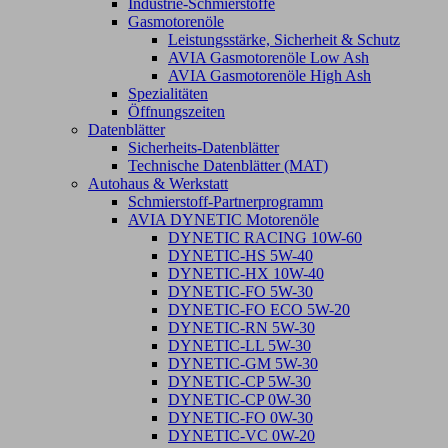
Industrie-Schmierstoffe
Gasmotorenöle
Leistungsstärke, Sicherheit & Schutz
AVIA Gasmotorenöle Low Ash
AVIA Gasmotorenöle High Ash
Spezialitäten
Öffnungszeiten
Datenblätter
Sicherheits-Datenblätter
Technische Datenblätter (MAT)
Autohaus & Werkstatt
Schmierstoff-Partnerprogramm
AVIA DYNETIC Motorenöle
DYNETIC RACING 10W-60
DYNETIC-HS 5W-40
DYNETIC-HX 10W-40
DYNETIC-FO 5W-30
DYNETIC-FO ECO 5W-20
DYNETIC-RN 5W-30
DYNETIC-LL 5W-30
DYNETIC-GM 5W-30
DYNETIC-CP 5W-30
DYNETIC-CP 0W-30
DYNETIC-FO 0W-30
DYNETIC-VC 0W-20