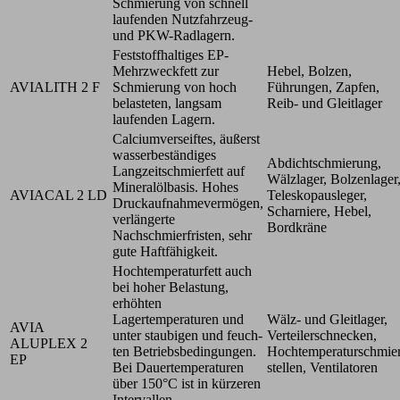
Schmierung von schnell
laufenden Nutzfahrzeug-
und PKW-Radlagern.
Feststoffhaltiges EP-
Mehrzweckfett zur
Hebel, Bolzen,
AVIALITH 2 F
Schmierung von hoch
Führungen, Zapfen,
belasteten, langsam
Reib- und Gleitlager
laufenden Lagern.
Calciumverseiftes, äußerst
wasserbeständiges
Abdichtschmierung,
Langzeitschmierfett auf
Wälzlager, Bolzenlager
Mineralölbasis. Hohes
AVIACAL 2 LD
Teleskopausleger,
Druckaufnahmevermögen,
Scharniere, Hebel,
verlängerte
Bordkräne
Nachschmierfristen, sehr
gute Haftfähigkeit.
Hochtemperaturfett auch
bei hoher Belastung,
erhöhten
Lagertemperaturen und
Wälz- und Gleitlager,
AVIA
unter staubigen und feuch-
Verteilerschnecken,
ALUPLEX 2
ten Betriebsbedingungen.
Hochtemperaturschmier
EP
Bei Dauertemperaturen
stellen, Ventilatoren
über 150°C ist in kürzeren
Intervallen