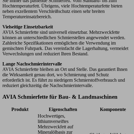
Sie immer das passende Schmierfett. Vom Standard- bis zum
Hochtemperaturfett. Übrigens, viele Hochtemperaturfette bieten
neben exzellentem Verschleißschutz einen sehr breiten
Temperatureinsatzbereich.
Vielseitige Einsetzbarkeit
AVIA Schmierfette sind universell einsetzbar. Mehrzweckfette
können an unterschiedlichen Schmierstellen angewendet werden.
Zahlreiche Spezifikationen ermöglichen die Verwendung im
gemischten Fuhrpark. Das vereinfacht die Lagerhaltung, vermeidet
Verwechslungen und reduziert Ihren Bestand.
Lange Nachschmierintervalle
AVIA Schmierfette bleiben an Ort und Stelle. Das garantiert Ihnen
die Wirksamkeit genau dort, wo Schmierung und Schutz
erforderlich ist. Es führt zu niedrigem Schmierstoffverbrauch und
reduziert gleichzeitig die Nachschmierintervalle.
AVIA Schmierfette für Bau- & Landmaschinen
Produkt
Eigenschaften
Komponente
Hochwertiges,
lithiumverseiftes
Mehrzweckfett auf
Mineralölbasis zur