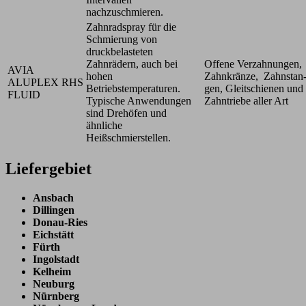
nachzuschmieren.
Zahnradspray für die
Schmierung von
druckbelasteten
Zahnrädern, auch bei
Offene Verzahnungen,
AVIA
hohen
Zahnkränze, Zahnstan
ALUPLEX RHS
Betriebstemperaturen.
gen, Gleitschienen und
FLUID
Typische Anwendungen
Zahntriebe aller Art
sind Drehöfen und
ähnliche
Heißschmierstellen.
Liefergebiet
Ansbach
Dillingen
Donau-Ries
Eichstätt
Fürth
Ingolstadt
Kelheim
Neuburg
Nürnberg