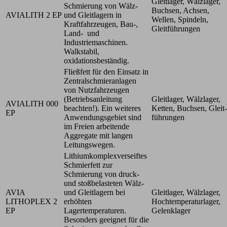
Gleitlager, Wälzlager,
Schmierung von Wälz-
Buchsen, Achsen,
AVIALITH 2 EP
und Gleitlagern in
Wellen, Spindeln,
Kraftfahrzeugen, Bau-,
Gleitführungen
Land- und
Industriemaschinen.
Walkstabil,
oxidationsbeständig.
Fließfett für den Einsatz in
Zentralschmieranlagen
von Nutzfahrzeugen
(Betriebsanleitung
Gleitlager, Wälzlager,
AVIALITH 000
beachten!). Ein weiteres
Ketten, Buchsen, Gleit-
EP
Anwendungsgebiet sind
führungen
im Freien arbeitende
Aggregate mit langen
Leitungswegen.
Lithiumkomplexverseiftes
Schmierfett zur
Schmierung von druck-
und stoßbelasteten Wälz-
AVIA
und Gleitlagern bei
Gleitlager, Wälzlager,
LITHOPLEX 2
erhöhten
Hochtemperaturlager,
EP
Lagertemperaturen.
Gelenklager
Besonders geeignet für die