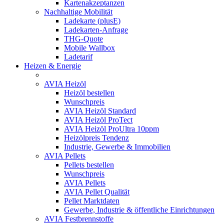
Kartenakzeptanzen
Nachhaltige Mobilität
Ladekarte (plusE)
Ladekarten-Anfrage
THG-Quote
Mobile Wallbox
Ladetarif
Heizen & Energie
AVIA Heizöl
Heizöl bestellen
Wunschpreis
AVIA Heizöl Standard
AVIA Heizöl ProTect
AVIA Heizöl ProUltra 10ppm
Heizölpreis Tendenz
Industrie, Gewerbe & Immobilien
AVIA Pellets
Pellets bestellen
Wunschpreis
AVIA Pellets
AVIA Pellet Qualität
Pellet Marktdaten
Gewerbe, Industrie & öffentliche Einrichtungen
AVIA Festbrennstoffe