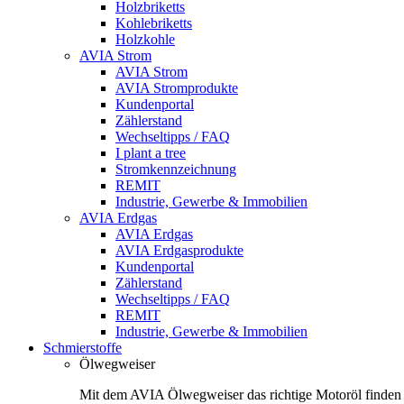
Holzbriketts
Kohlebriketts
Holzkohle
AVIA Strom
AVIA Strom
AVIA Stromprodukte
Kundenportal
Zählerstand
Wechseltipps / FAQ
I plant a tree
Stromkennzeichnung
REMIT
Industrie, Gewerbe & Immobilien
AVIA Erdgas
AVIA Erdgas
AVIA Erdgasprodukte
Kundenportal
Zählerstand
Wechseltipps / FAQ
REMIT
Industrie, Gewerbe & Immobilien
Schmierstoffe
Ölwegweiser
Mit dem AVIA Ölwegweiser das richtige Motoröl finden