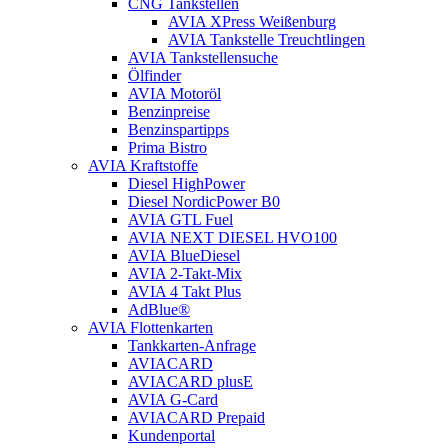
CNG Tankstellen
AVIA XPress Weißenburg
AVIA Tankstelle Treuchtlingen
AVIA Tankstellensuche
Ölfinder
AVIA Motoröl
Benzinpreise
Benzinspartipps
Prima Bistro
AVIA Kraftstoffe
Diesel HighPower
Diesel NordicPower B0
AVIA GTL Fuel
AVIA NEXT DIESEL HVO100
AVIA BlueDiesel
AVIA 2-Takt-Mix
AVIA 4 Takt Plus
AdBlue®
AVIA Flottenkarten
Tankkarten-Anfrage
AVIACARD
AVIACARD plusE
AVIA G-Card
AVIACARD Prepaid
Kundenportal