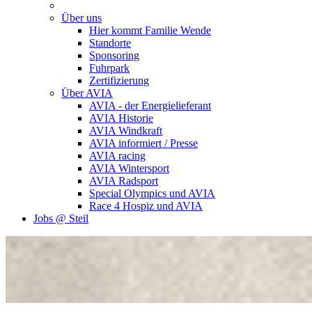
Über uns
Hier kommt Familie Wende
Standorte
Sponsoring
Fuhrpark
Zertifizierung
Über AVIA
AVIA - der Energielieferant
AVIA Historie
AVIA Windkraft
AVIA informiert / Presse
AVIA racing
AVIA Wintersport
AVIA Radsport
Special Olympics und AVIA
Race 4 Hospiz und AVIA
Jobs @ Steil