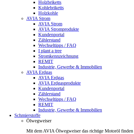
Holzbriketts
Kohlebriketts
Holzkohle
AVIA Strom
AVIA Strom
AVIA Stromprodukte
Kundenportal
Zählerstand
Wechseltipps / FAQ
I plant a tree
Stromkennzeichnung
REMIT
Industrie, Gewerbe & Immobilien
AVIA Erdgas
AVIA Erdgas
AVIA Erdgasprodukte
Kundenportal
Zählerstand
Wechseltipps / FAQ
REMIT
Industrie, Gewerbe & Immobilien
Schmierstoffe
Ölwegweiser
Mit dem AVIA Ölwegweiser das richtige Motoröl finden