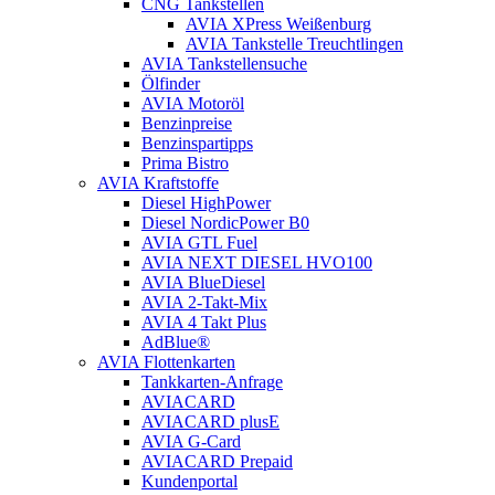
CNG Tankstellen
AVIA XPress Weißenburg
AVIA Tankstelle Treuchtlingen
AVIA Tankstellensuche
Ölfinder
AVIA Motoröl
Benzinpreise
Benzinspartipps
Prima Bistro
AVIA Kraftstoffe
Diesel HighPower
Diesel NordicPower B0
AVIA GTL Fuel
AVIA NEXT DIESEL HVO100
AVIA BlueDiesel
AVIA 2-Takt-Mix
AVIA 4 Takt Plus
AdBlue®
AVIA Flottenkarten
Tankkarten-Anfrage
AVIACARD
AVIACARD plusE
AVIA G-Card
AVIACARD Prepaid
Kundenportal