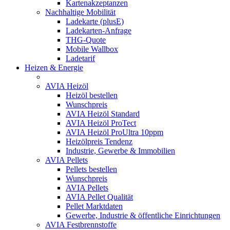
Kartenakzeptanzen
Nachhaltige Mobilität
Ladekarte (plusE)
Ladekarten-Anfrage
THG-Quote
Mobile Wallbox
Ladetarif
Heizen & Energie
AVIA Heizöl
Heizöl bestellen
Wunschpreis
AVIA Heizöl Standard
AVIA Heizöl ProTect
AVIA Heizöl ProUltra 10ppm
Heizölpreis Tendenz
Industrie, Gewerbe & Immobilien
AVIA Pellets
Pellets bestellen
Wunschpreis
AVIA Pellets
AVIA Pellet Qualität
Pellet Marktdaten
Gewerbe, Industrie & öffentliche Einrichtungen
AVIA Festbrennstoffe