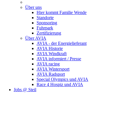
Über uns
Hier kommt Familie Wende
Standorte
Sponsoring
Fuhrpark
Zertifizierung
Über AVIA
AVIA - der Energielieferant
AVIA Historie
AVIA Windkraft
AVIA informiert / Presse
AVIA racing
AVIA Wintersport
AVIA Radsport
Special Olympics und AVIA
Race 4 Hospiz und AVIA
Jobs @ Steil