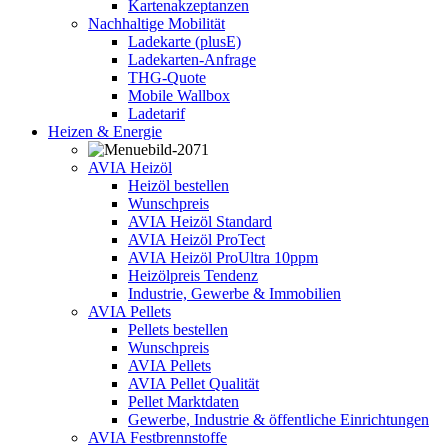
Kartenakzeptanzen
Nachhaltige Mobilität
Ladekarte (plusE)
Ladekarten-Anfrage
THG-Quote
Mobile Wallbox
Ladetarif
Heizen & Energie
AVIA Heizöl
Heizöl bestellen
Wunschpreis
AVIA Heizöl Standard
AVIA Heizöl ProTect
AVIA Heizöl ProUltra 10ppm
Heizölpreis Tendenz
Industrie, Gewerbe & Immobilien
AVIA Pellets
Pellets bestellen
Wunschpreis
AVIA Pellets
AVIA Pellet Qualität
Pellet Marktdaten
Gewerbe, Industrie & öffentliche Einrichtungen
AVIA Festbrennstoffe