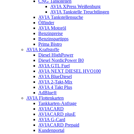
CNG Tankstellen
AVIA XPress Weißenburg
AVIA Tankstelle Treuchtlingen
AVIA Tankstellensuche
Ölfinder
AVIA Motoröl
Benzinpreise
Benzinspartipps
Prima Bistro
AVIA Kraftstoffe
Diesel HighPower
Diesel NordicPower B0
AVIA GTL Fuel
AVIA NEXT DIESEL HVO100
AVIA BlueDiesel
AVIA 2-Takt-Mix
AVIA 4 Takt Plus
AdBlue®
AVIA Flottenkarten
Tankkarten-Anfrage
AVIACARD
AVIACARD plusE
AVIA G-Card
AVIACARD Prepaid
Kundenportal