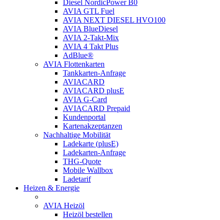
Diesel NordicPower B0
AVIA GTL Fuel
AVIA NEXT DIESEL HVO100
AVIA BlueDiesel
AVIA 2-Takt-Mix
AVIA 4 Takt Plus
AdBlue®
AVIA Flottenkarten
Tankkarten-Anfrage
AVIACARD
AVIACARD plusE
AVIA G-Card
AVIACARD Prepaid
Kundenportal
Kartenakzeptanzen
Nachhaltige Mobilität
Ladekarte (plusE)
Ladekarten-Anfrage
THG-Quote
Mobile Wallbox
Ladetarif
Heizen & Energie
AVIA Heizöl
Heizöl bestellen