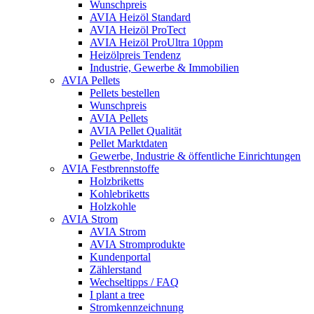
Wunschpreis
AVIA Heizöl Standard
AVIA Heizöl ProTect
AVIA Heizöl ProUltra 10ppm
Heizölpreis Tendenz
Industrie, Gewerbe & Immobilien
AVIA Pellets
Pellets bestellen
Wunschpreis
AVIA Pellets
AVIA Pellet Qualität
Pellet Marktdaten
Gewerbe, Industrie & öffentliche Einrichtungen
AVIA Festbrennstoffe
Holzbriketts
Kohlebriketts
Holzkohle
AVIA Strom
AVIA Strom
AVIA Stromprodukte
Kundenportal
Zählerstand
Wechseltipps / FAQ
I plant a tree
Stromkennzeichnung