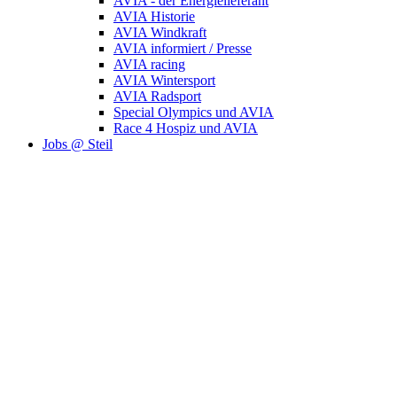
AVIA - der Energielieferant
AVIA Historie
AVIA Windkraft
AVIA informiert / Presse
AVIA racing
AVIA Wintersport
AVIA Radsport
Special Olympics und AVIA
Race 4 Hospiz und AVIA
Jobs @ Steil