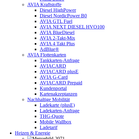
AVIA Kraftstoffe
Diesel HighPower
Diesel NordicPower B0
AVIA GTL Fuel
AVIA NEXT DIESEL HVO100
AVIA BlueDiesel
AVIA 2-Takt-Mix
AVIA 4 Takt Plus
AdBlue®
AVIA Flottenkarten
Tankkarten-Anfrage
AVIACARD
AVIACARD plusE
AVIA G-Card
AVIACARD Prepaid
Kundenportal
Kartenakzeptanzen
Nachhaltige Mobilität
Ladekarte (plusE)
Ladekarten-Anfrage
THG-Quote
Mobile Wallbox
Ladetarif
Heizen & Energie