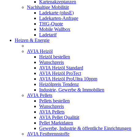
Kartenakzeptanzen
Nachhaltige Mobilität
Ladekarte (plusE)
Ladekarten-Anfrage
THG-Quote
Mobile Wallbox
Ladetarif
Heizen & Energie
AVIA Heizöl
Heizöl bestellen
Wunschpreis
AVIA Heizöl Standard
AVIA Heizöl ProTect
AVIA Heizöl ProUltra 10ppm
Heizölpreis Tendenz
Industrie, Gewerbe & Immobilien
AVIA Pellets
Pellets bestellen
Wunschpreis
AVIA Pellets
AVIA Pellet Qualität
Pellet Marktdaten
Gewerbe, Industrie & öffentliche Einrichtungen
AVIA Festbrennstoffe