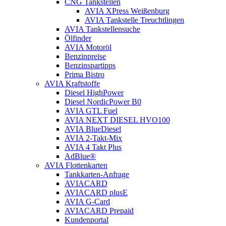
CNG Tankstellen
AVIA XPress Weißenburg
AVIA Tankstelle Treuchtlingen
AVIA Tankstellensuche
Ölfinder
AVIA Motoröl
Benzinpreise
Benzinspartipps
Prima Bistro
AVIA Kraftstoffe
Diesel HighPower
Diesel NordicPower B0
AVIA GTL Fuel
AVIA NEXT DIESEL HVO100
AVIA BlueDiesel
AVIA 2-Takt-Mix
AVIA 4 Takt Plus
AdBlue®
AVIA Flottenkarten
Tankkarten-Anfrage
AVIACARD
AVIACARD plusE
AVIA G-Card
AVIACARD Prepaid
Kundenportal