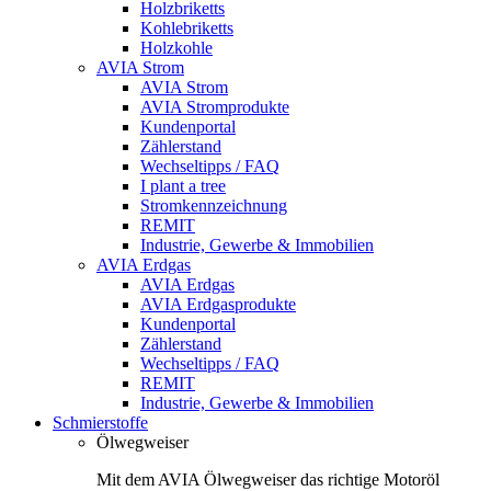
Holzbriketts
Kohlebriketts
Holzkohle
AVIA Strom
AVIA Strom
AVIA Stromprodukte
Kundenportal
Zählerstand
Wechseltipps / FAQ
I plant a tree
Stromkennzeichnung
REMIT
Industrie, Gewerbe & Immobilien
AVIA Erdgas
AVIA Erdgas
AVIA Erdgasprodukte
Kundenportal
Zählerstand
Wechseltipps / FAQ
REMIT
Industrie, Gewerbe & Immobilien
Schmierstoffe
Ölwegweiser
Mit dem AVIA Ölwegweiser das richtige Motoröl