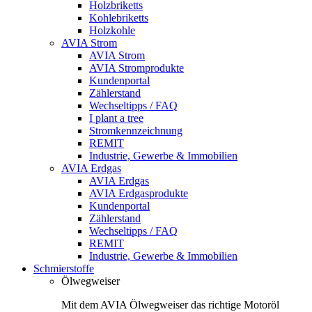
Holzbriketts
Kohlebriketts
Holzkohle
AVIA Strom
AVIA Strom
AVIA Stromprodukte
Kundenportal
Zählerstand
Wechseltipps / FAQ
I plant a tree
Stromkennzeichnung
REMIT
Industrie, Gewerbe & Immobilien
AVIA Erdgas
AVIA Erdgas
AVIA Erdgasprodukte
Kundenportal
Zählerstand
Wechseltipps / FAQ
REMIT
Industrie, Gewerbe & Immobilien
Schmierstoffe
Ölwegweiser
Mit dem AVIA Ölwegweiser das richtige Motoröl