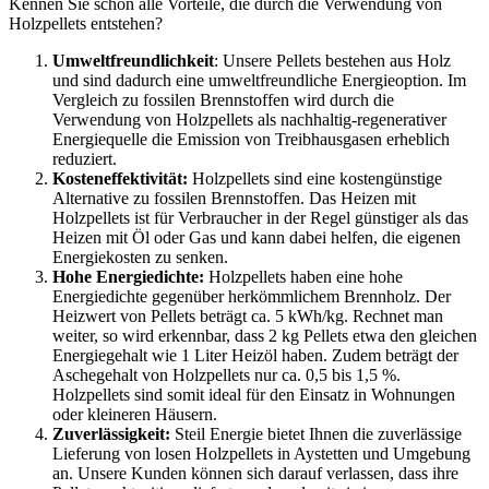
Kennen Sie schon alle Vorteile, die durch die Verwendung von
Holzpellets entstehen?
Umweltfreundlichkeit
: Unsere Pellets bestehen aus Holz
und sind dadurch eine umweltfreundliche Energieoption. Im
Vergleich zu fossilen Brennstoffen wird durch die
Verwendung von Holzpellets als nachhaltig-regenerativer
Energiequelle die Emission von Treibhausgasen erheblich
reduziert.
Kosteneffektivität:
Holzpellets sind eine kostengünstige
Alternative zu fossilen Brennstoffen. Das Heizen mit
Holzpellets ist für Verbraucher in der Regel günstiger als das
Heizen mit Öl oder Gas und kann dabei helfen, die eigenen
Energiekosten zu senken.
Hohe Energiedichte:
Holzpellets haben eine hohe
Energiedichte gegenüber herkömmlichem Brennholz. Der
Heizwert von Pellets beträgt ca. 5 kWh/kg. Rechnet man
weiter, so wird erkennbar, dass 2 kg Pellets etwa den gleichen
Energiegehalt wie 1 Liter Heizöl haben. Zudem beträgt der
Aschegehalt von Holzpellets nur ca. 0,5 bis 1,5 %.
Holzpellets sind somit ideal für den Einsatz in Wohnungen
oder kleineren Häusern.
Zuverlässigkeit:
Steil Energie bietet Ihnen die zuverlässige
Lieferung von losen Holzpellets in Aystetten und Umgebung
an. Unsere Kunden können sich darauf verlassen, dass ihre