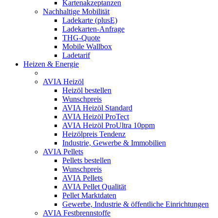
Kartenakzeptanzen
Nachhaltige Mobilität
Ladekarte (plusE)
Ladekarten-Anfrage
THG-Quote
Mobile Wallbox
Ladetarif
Heizen & Energie
AVIA Heizöl
Heizöl bestellen
Wunschpreis
AVIA Heizöl Standard
AVIA Heizöl ProTect
AVIA Heizöl ProUltra 10ppm
Heizölpreis Tendenz
Industrie, Gewerbe & Immobilien
AVIA Pellets
Pellets bestellen
Wunschpreis
AVIA Pellets
AVIA Pellet Qualität
Pellet Marktdaten
Gewerbe, Industrie & öffentliche Einrichtungen
AVIA Festbrennstoffe