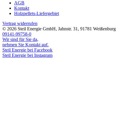
AGB
Kontakt
Holzpellets-Liefergebiet
Vertrag widerrufen
© 2026
Steil Energie GmbH
,
Jahnstr. 31
,
91781
Weißenburg
09141-99758-0
Wir sind für Sie da,
nehmen Sie Kontakt auf.
Steil Energie bei Facebook
Steil Energie bei Instagram