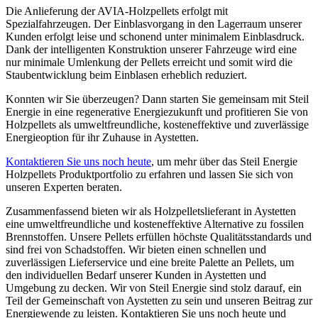
Die Anlieferung der AVIA-Holzpellets erfolgt mit
Spezialfahrzeugen. Der Einblasvorgang in den Lagerraum unserer
Kunden erfolgt leise und schonend unter minimalem Einblasdruck.
Dank der intelligenten Konstruktion unserer Fahrzeuge wird eine
nur minimale Umlenkung der Pellets erreicht und somit wird die
Staubentwicklung beim Einblasen erheblich reduziert.
Konnten wir Sie überzeugen? Dann starten Sie gemeinsam mit Steil
Energie in eine regenerative Energiezukunft und profitieren Sie von
Holzpellets als umweltfreundliche, kosteneffektive und zuverlässige
Energieoption für ihr Zuhause in Aystetten.
Kontaktieren Sie uns noch heute
, um mehr über das Steil Energie
Holzpellets Produktportfolio zu erfahren und lassen Sie sich von
unseren Experten beraten.
Zusammenfassend bieten wir als Holzpelletslieferant in Aystetten
eine umweltfreundliche und kosteneffektive Alternative zu fossilen
Brennstoffen. Unsere Pellets erfüllen höchste Qualitätsstandards und
sind frei von Schadstoffen. Wir bieten einen schnellen und
zuverlässigen Lieferservice und eine breite Palette an Pellets, um
den individuellen Bedarf unserer Kunden in Aystetten und
Umgebung zu decken. Wir von Steil Energie sind stolz darauf, ein
Teil der Gemeinschaft von Aystetten zu sein und unseren Beitrag zur
Energiewende zu leisten. Kontaktieren Sie uns noch heute und