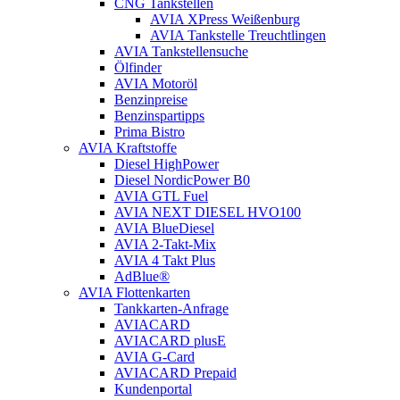
CNG Tankstellen
AVIA XPress Weißenburg
AVIA Tankstelle Treuchtlingen
AVIA Tankstellensuche
Ölfinder
AVIA Motoröl
Benzinpreise
Benzinspartipps
Prima Bistro
AVIA Kraftstoffe
Diesel HighPower
Diesel NordicPower B0
AVIA GTL Fuel
AVIA NEXT DIESEL HVO100
AVIA BlueDiesel
AVIA 2-Takt-Mix
AVIA 4 Takt Plus
AdBlue®
AVIA Flottenkarten
Tankkarten-Anfrage
AVIACARD
AVIACARD plusE
AVIA G-Card
AVIACARD Prepaid
Kundenportal