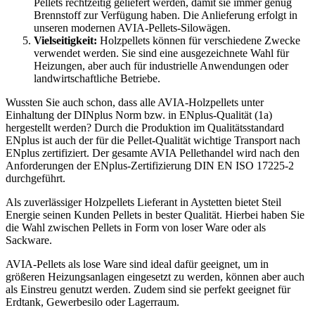
Pellets rechtzeitig geliefert werden, damit sie immer genug
Brennstoff zur Verfügung haben. Die Anlieferung erfolgt in
unseren modernen AVIA-Pellets-Silowägen.
Vielseitigkeit:
Holzpellets können für verschiedene Zwecke
verwendet werden. Sie sind eine ausgezeichnete Wahl für
Heizungen, aber auch für industrielle Anwendungen oder
landwirtschaftliche Betriebe.
Wussten Sie auch schon, dass alle AVIA-Holzpellets unter
Einhaltung der DINplus Norm bzw. in ENplus-Qualität (1a)
hergestellt werden? Durch die Produktion im Qualitätsstandard
ENplus ist auch der für die Pellet-Qualität wichtige Transport nach
ENplus zertifiziert. Der gesamte AVIA Pellethandel wird nach den
Anforderungen der ENplus-Zertifizierung DIN EN ISO 17225-2
durchgeführt.
Als zuverlässiger Holzpellets Lieferant in Aystetten bietet Steil
Energie seinen Kunden Pellets in bester Qualität. Hierbei haben Sie
die Wahl zwischen Pellets in Form von loser Ware oder als
Sackware.
AVIA-Pellets als lose Ware sind ideal dafür geeignet, um in
größeren Heizungsanlagen eingesetzt zu werden, können aber auch
als Einstreu genutzt werden. Zudem sind sie perfekt geeignet für
Erdtank, Gewerbesilo oder Lagerraum.