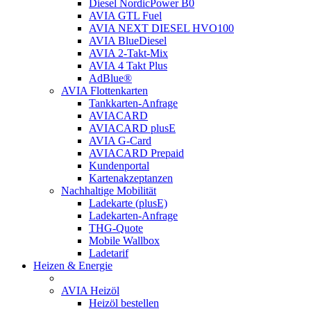
Diesel NordicPower B0
AVIA GTL Fuel
AVIA NEXT DIESEL HVO100
AVIA BlueDiesel
AVIA 2-Takt-Mix
AVIA 4 Takt Plus
AdBlue®
AVIA Flottenkarten
Tankkarten-Anfrage
AVIACARD
AVIACARD plusE
AVIA G-Card
AVIACARD Prepaid
Kundenportal
Kartenakzeptanzen
Nachhaltige Mobilität
Ladekarte (plusE)
Ladekarten-Anfrage
THG-Quote
Mobile Wallbox
Ladetarif
Heizen & Energie
AVIA Heizöl
Heizöl bestellen