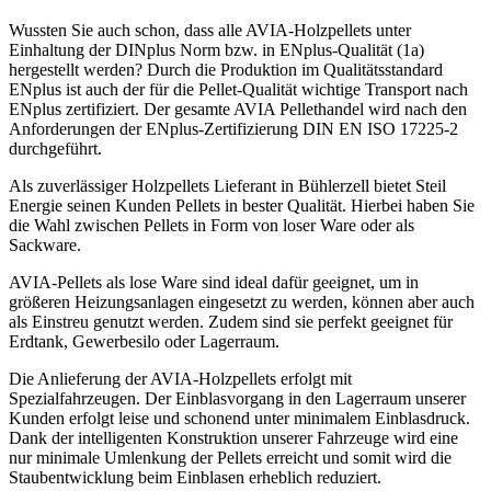
Wussten Sie auch schon, dass alle AVIA-Holzpellets unter
Einhaltung der DINplus Norm bzw. in ENplus-Qualität (1a)
hergestellt werden? Durch die Produktion im Qualitätsstandard
ENplus ist auch der für die Pellet-Qualität wichtige Transport nach
ENplus zertifiziert. Der gesamte AVIA Pellethandel wird nach den
Anforderungen der ENplus-Zertifizierung DIN EN ISO 17225-2
durchgeführt.
Als zuverlässiger Holzpellets Lieferant in Bühlerzell bietet Steil
Energie seinen Kunden Pellets in bester Qualität. Hierbei haben Sie
die Wahl zwischen Pellets in Form von loser Ware oder als
Sackware.
AVIA-Pellets als lose Ware sind ideal dafür geeignet, um in
größeren Heizungsanlagen eingesetzt zu werden, können aber auch
als Einstreu genutzt werden. Zudem sind sie perfekt geeignet für
Erdtank, Gewerbesilo oder Lagerraum.
Die Anlieferung der AVIA-Holzpellets erfolgt mit
Spezialfahrzeugen. Der Einblasvorgang in den Lagerraum unserer
Kunden erfolgt leise und schonend unter minimalem Einblasdruck.
Dank der intelligenten Konstruktion unserer Fahrzeuge wird eine
nur minimale Umlenkung der Pellets erreicht und somit wird die
Staubentwicklung beim Einblasen erheblich reduziert.