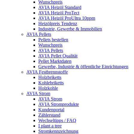
Wunschpreis
AVIA Heizöl Standard
AVIA Heizöl ProTect
AVIA Heizöl ProUltra 10ppm
Heizölpreis Tendenz
Industrie, Gewerbe & Immobilien
AVIA Pellets
Pellets bestellen
Wunschpreis
AVIA Pellets
AVIA Pellet Qualität
Pellet Marktdaten
Gewerbe, Industrie & öffentliche Einrichtungen
AVIA Festbrennstoffe
Holzbriketts
Kohlebriketts
Holzkohle
AVIA Strom
AVIA Strom
AVIA Stromprodukte
Kundenportal
Zählerstand
Wechseltipps / FAQ
I plant a tree
Stromkennzeichnung