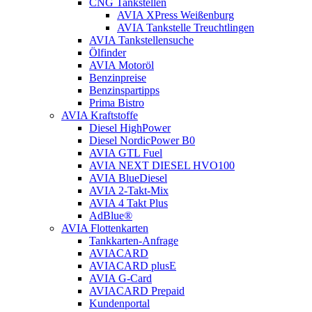
CNG Tankstellen
AVIA XPress Weißenburg
AVIA Tankstelle Treuchtlingen
AVIA Tankstellensuche
Ölfinder
AVIA Motoröl
Benzinpreise
Benzinspartipps
Prima Bistro
AVIA Kraftstoffe
Diesel HighPower
Diesel NordicPower B0
AVIA GTL Fuel
AVIA NEXT DIESEL HVO100
AVIA BlueDiesel
AVIA 2-Takt-Mix
AVIA 4 Takt Plus
AdBlue®
AVIA Flottenkarten
Tankkarten-Anfrage
AVIACARD
AVIACARD plusE
AVIA G-Card
AVIACARD Prepaid
Kundenportal