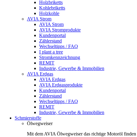
Holzbriketts
Kohlebriketts
Holzkohle
AVIA Strom
AVIA Strom
AVIA Stromprodukte
Kundenportal
Zählerstand
Wechseltipps / FAQ
I plant a tree
Stromkennzeichnung
REMIT
Industrie, Gewerbe & Immobilien
AVIA Erdgas
AVIA Erdgas
AVIA Erdgasprodukte
Kundenportal
Zählerstand
Wechseltipps / FAQ
REMIT
Industrie, Gewerbe & Immobilien
Schmierstoffe
Ölwegweiser
Mit dem AVIA Ölwegweiser das richtige Motoröl finden