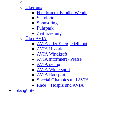
Über uns
Hier kommt Familie Wende
Standorte
Sponsoring
Fuhrpark
Zertifizierung
Über AVIA
AVIA - der Energielieferant
AVIA Historie
AVIA Windkraft
AVIA informiert / Presse
AVIA racing
AVIA Wintersport
AVIA Radsport
Special Olympics und AVIA
Race 4 Hospiz und AVIA
Jobs @ Steil