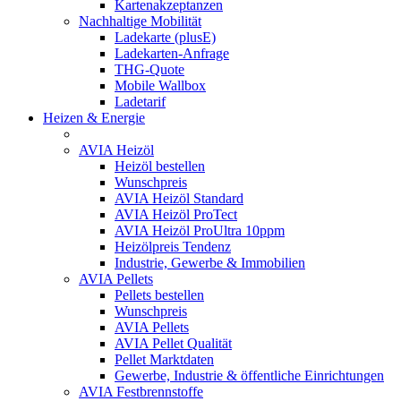
Kartenakzeptanzen
Nachhaltige Mobilität
Ladekarte (plusE)
Ladekarten-Anfrage
THG-Quote
Mobile Wallbox
Ladetarif
Heizen & Energie
AVIA Heizöl
Heizöl bestellen
Wunschpreis
AVIA Heizöl Standard
AVIA Heizöl ProTect
AVIA Heizöl ProUltra 10ppm
Heizölpreis Tendenz
Industrie, Gewerbe & Immobilien
AVIA Pellets
Pellets bestellen
Wunschpreis
AVIA Pellets
AVIA Pellet Qualität
Pellet Marktdaten
Gewerbe, Industrie & öffentliche Einrichtungen
AVIA Festbrennstoffe