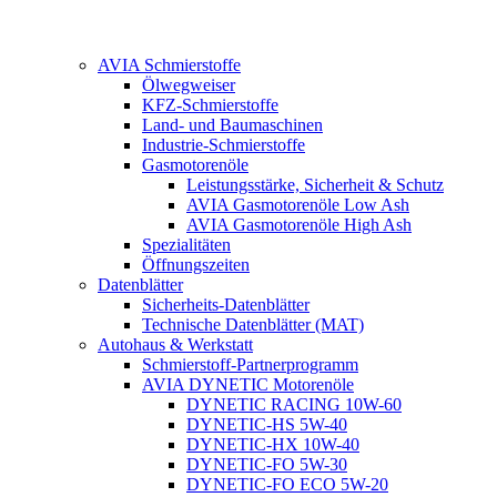
AVIA Schmierstoffe
Ölwegweiser
KFZ-Schmierstoffe
Land- und Baumaschinen
Industrie-Schmierstoffe
Gasmotorenöle
Leistungsstärke, Sicherheit & Schutz
AVIA Gasmotorenöle Low Ash
AVIA Gasmotorenöle High Ash
Spezialitäten
Öffnungszeiten
Datenblätter
Sicherheits-Datenblätter
Technische Datenblätter (MAT)
Autohaus & Werkstatt
Schmierstoff-Partnerprogramm
AVIA DYNETIC Motorenöle
DYNETIC RACING 10W-60
DYNETIC-HS 5W-40
DYNETIC-HX 10W-40
DYNETIC-FO 5W-30
DYNETIC-FO ECO 5W-20