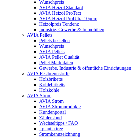
Wunschpreis
AVIA Heizöl Standard
AVIA Heizöl ProTect
AVIA Heizöl ProUltra 10ppm
Heizölpreis Tendenz
Industrie, Gewerbe & Immobilien
AVIA Pellets
Pellets bestellen
Wunschpreis
AVIA Pellets
AVIA Pellet Qualität
Pellet Marktdaten
Gewerbe, Industrie & öffentliche Einrichtungen
AVIA Festbrennstoffe
Holzbriketts
Kohlebriketts
Holzkohle
AVIA Strom
AVIA Strom
AVIA Stromprodukte
Kundenportal
Zählerstand
Wechseltipps / FAQ
I plant a tree
Stromkennzeichnung