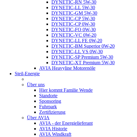
DYNETIC-RN 5W-30
DYNETIC-LL 5W-30
DYNETIC-GM 5W-30
DYNETIC-CP 5W-30
DYNETIC-CP 0W-30
DYNETIC-FO 0W-30
DYNETIC-VC 0W-20
DYNETIC-LL FE 0W-20
DYNETIC-BM Superior 0W-20
DYNETIC-LL VS 0W-30
DYNETIC-SP Premium 5W-30
DYNETIC-XT Premium 5W-30
AVIA Heavyline Motorenöle
Steil-Energie
Über uns
Hier kommt Familie Wende
Standorte
Sponsoring
Fuhrpark
Zertifizierung
Über AVIA
AVIA - der Energielieferant
AVIA Historie
AVIA Windkraft