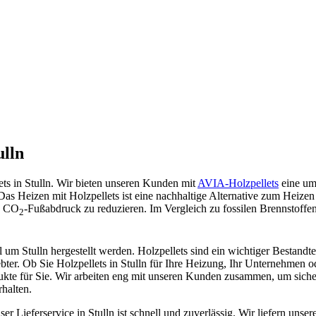
ulln
lets in Stulln. Wir bieten unseren Kunden mit
AVIA-Holzpellets
eine um
Das Heizen mit Holzpellets ist eine nachhaltige Alternative zum Heizen 
n CO
-Fußabdruck zu reduzieren. Im Vergleich zu fossilen Brennstoffen 
2
l um Stulln hergestellt werden. Holzpellets sind ein wichtiger Bestandtei
er. Ob Sie Holzpellets in Stulln für Ihre Heizung, Ihr Unternehmen od
dukte für Sie. Wir arbeiten eng mit unseren Kunden zusammen, um sicher
halten.
r Lieferservice in Stulln ist schnell und zuverlässig. Wir liefern unse