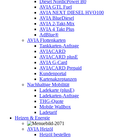
Diesel NordicPower B0
AVIA GTL Fuel
AVIA NEXT DIESEL HVO100
AVIA BlueDiesel
AVIA 2-Takt-Mix
AVIA 4 Takt Plus
AdBlue®
AVIA Flottenkarten
Tankkarten-Anfrage
AVIACARD
AVIACARD plusE
AVIA G-Card
AVIACARD Prepaid
Kundenportal
Kartenakzeptanzen
Nachhaltige Mobilität
Ladekarte (plusE)
Ladekarten-Anfrage
THG-Quote
Mobile Wallbox
Ladetarif
Heizen & Energie
AVIA Heizöl
Heizöl bestellen