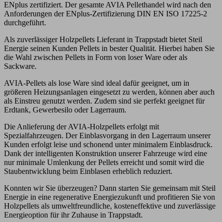
ENplus zertifiziert. Der gesamte AVIA Pellethandel wird nach den
Anforderungen der ENplus-Zertifizierung DIN EN ISO 17225-2
durchgeführt.
Als zuverlässiger Holzpellets Lieferant in Trappstadt bietet Steil
Energie seinen Kunden Pellets in bester Qualität. Hierbei haben Sie
die Wahl zwischen Pellets in Form von loser Ware oder als
Sackware.
AVIA-Pellets als lose Ware sind ideal dafür geeignet, um in
größeren Heizungsanlagen eingesetzt zu werden, können aber auch
als Einstreu genutzt werden. Zudem sind sie perfekt geeignet für
Erdtank, Gewerbesilo oder Lagerraum.
Die Anlieferung der AVIA-Holzpellets erfolgt mit
Spezialfahrzeugen. Der Einblasvorgang in den Lagerraum unserer
Kunden erfolgt leise und schonend unter minimalem Einblasdruck.
Dank der intelligenten Konstruktion unserer Fahrzeuge wird eine
nur minimale Umlenkung der Pellets erreicht und somit wird die
Staubentwicklung beim Einblasen erheblich reduziert.
Konnten wir Sie überzeugen? Dann starten Sie gemeinsam mit Steil
Energie in eine regenerative Energiezukunft und profitieren Sie von
Holzpellets als umweltfreundliche, kosteneffektive und zuverlässige
Energieoption für ihr Zuhause in Trappstadt.