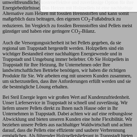
umweltfreundliche, kosteneffektive und zuverlässige Option für ihre
Energiebedürfnisse. Das Heizen mit Holzpellets ist eine nachhaltige
Alternative zum Heizen mit fossilen Brennstoffen und kann somit
maßgeblich dazu beitragen, den eigenen CO
-Fußabdruck zu
2
reduzieren. Im Vergleich zu fossilen Brennstoffen sind Pellets meist
günstiger und haben eine geringere CO
-Bilanz.
2
Auch die Versorgungssicherheit ist bei Pellets gegeben, da sie
regional um Trappstadt hergestellt werden. Holzpellets sind ein
wichtiger Bestandteil einer nachhaltigen Energiewende und in
Trappstadt und Umgebung immer beliebter. Ob Sie Holzpellets in
Trappstadt für Ihre Heizung, Ihr Unternehmen oder Ihre
landwirtschaftlichen Betriebe benötigen, wir haben die richtigen
Produkte für Sie. Wir arbeiten eng mit unseren Kunden zusammen,
um sicherzustellen, dass ihre Anforderungen erfüllt werden und sie
die bestmögliche Lösung erhalten.
Bei Steil Energie legen wir großen Wert auf Kundenzufriedenheit.
Unser Lieferservice in Trappstadt ist schnell und zuverlässig. Wir
liefern unsere Pellets direkt zu Ihnen nach Hause oder in Ihr
Unternehmen in Trappstadt. Dabei achten wir auf eine reibungslose
Abwicklung und bieten unseren Kunden eine hohe Flexibilität. Wir
beziehen unsere Pellets aus nachhaltiger Waldwirtschaft und achten
darauf, dass die Pellets eine effiziente und saubere Verbrennung
ermöglichen. Als führender Holzpelletslieferant in Trappstadt bieten