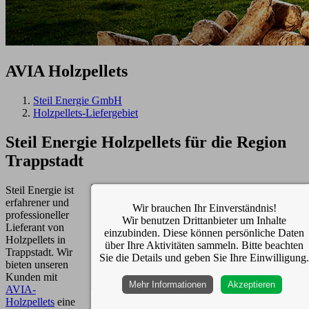
AVIA
Holzpellets
Steil Energie GmbH
Holzpellets-Liefergebiet
Steil Energie Holzpellets für die Region
Trappstadt
Steil Energie ist
erfahrener und
Wir brauchen Ihr Einverständnis!
professioneller
Wir benutzen Drittanbieter um Inhalte
Lieferant von
einzubinden. Diese können persönliche Daten
Holzpellets in
über Ihre Aktivitäten sammeln. Bitte beachten
Trappstadt. Wir
Sie die Details und geben Sie Ihre Einwilligung.
bieten unseren
Kunden mit
Mehr Informationen
Akzeptieren
AVIA-
Holzpellets
eine