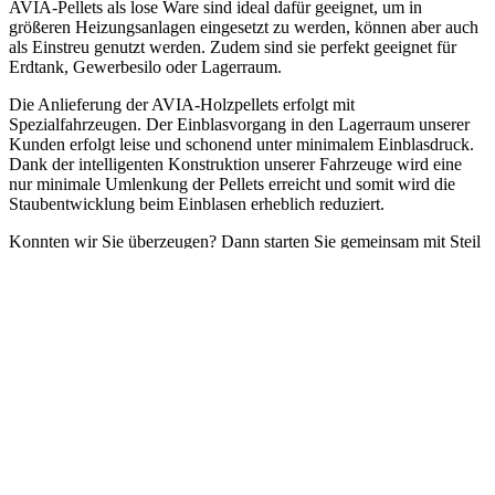
AVIA-Pellets als lose Ware sind ideal dafür geeignet, um in
größeren Heizungsanlagen eingesetzt zu werden, können aber auch
als Einstreu genutzt werden. Zudem sind sie perfekt geeignet für
Erdtank, Gewerbesilo oder Lagerraum.
Die Anlieferung der AVIA-Holzpellets erfolgt mit
Spezialfahrzeugen. Der Einblasvorgang in den Lagerraum unserer
Kunden erfolgt leise und schonend unter minimalem Einblasdruck.
Dank der intelligenten Konstruktion unserer Fahrzeuge wird eine
nur minimale Umlenkung der Pellets erreicht und somit wird die
Staubentwicklung beim Einblasen erheblich reduziert.
Konnten wir Sie überzeugen? Dann starten Sie gemeinsam mit Steil
Energie in eine regenerative Energiezukunft und profitieren Sie von
Holzpellets als umweltfreundliche, kosteneffektive und zuverlässige
Energieoption für ihr Zuhause in Wasserburg am Inn.
Kontaktieren Sie uns noch heute
, um mehr über das Steil Energie
Holzpellets Produktportfolio zu erfahren und lassen Sie sich von
unseren Experten beraten.
Zusammenfassend bieten wir als Holzpelletslieferant in Wasserburg
am Inn eine umweltfreundliche und kosteneffektive Alternative zu
fossilen Brennstoffen. Unsere Pellets erfüllen höchste
Qualitätsstandards und sind frei von Schadstoffen. Wir bieten einen