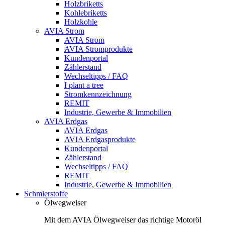
Holzbriketts
Kohlebriketts
Holzkohle
AVIA Strom
AVIA Strom
AVIA Stromprodukte
Kundenportal
Zählerstand
Wechseltipps / FAQ
I plant a tree
Stromkennzeichnung
REMIT
Industrie, Gewerbe & Immobilien
AVIA Erdgas
AVIA Erdgas
AVIA Erdgasprodukte
Kundenportal
Zählerstand
Wechseltipps / FAQ
REMIT
Industrie, Gewerbe & Immobilien
Schmierstoffe
Ölwegweiser
Mit dem AVIA Ölwegweiser das richtige Motoröl