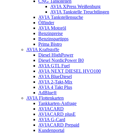
CNG Tankstellen
AVIA XPress Weißenburg
AVIA Tankstelle Treuchtlingen
AVIA Tankstellensuche
Ölfinder
AVIA Motoröl
Benzinpreise
Benzinspartipps
Prima Bistro
AVIA Kraftstoffe
Diesel HighPower
Diesel NordicPower B0
AVIA GTL Fuel
AVIA NEXT DIESEL HVO100
AVIA BlueDiesel
AVIA 2-Takt-Mix
AVIA 4 Takt Plus
AdBlue®
AVIA Flottenkarten
Tankkarten-Anfrage
AVIACARD
AVIACARD plusE
AVIA G-Card
AVIACARD Prepaid
Kundenportal