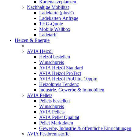
Kartenakzeptanzen
Nachhaltige Mobilität
Ladekarte (plusE)
Ladekarten-Anfrage
THG-Quote
Mobile Wallbox
Ladetarif
Heizen & Energie
AVIA Heizöl
Heizöl bestellen
Wunschpreis
AVIA Heizöl Standard
AVIA Heizöl ProTect
AVIA Heizöl ProUltra 10ppm
Heizölpreis Tendenz
Industrie, Gewerbe & Immobilien
AVIA Pellets
Pellets bestellen
Wunschpreis
AVIA Pellets
AVIA Pellet Qualität
Pellet Marktdaten
Gewerbe, Industrie & öffentliche Einrichtungen
AVIA Festbrennstoffe