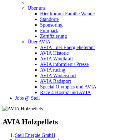
Über uns
Hier kommt Familie Wende
Standorte
Sponsoring
Fuhrpark
Zertifizierung
Über AVIA
AVIA - der Energielieferant
AVIA Historie
AVIA Windkraft
AVIA informiert / Presse
AVIA racing
AVIA Wintersport
AVIA Radsport
Special Olympics und AVIA
Race 4 Hospiz und AVIA
Jobs @ Steil
AVIA
Holzpellets
Steil Energie GmbH