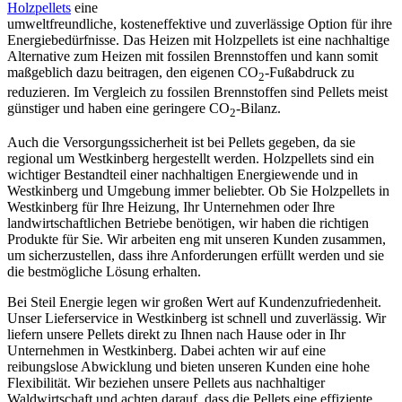
Holzpellets
eine
umweltfreundliche, kosteneffektive und zuverlässige Option für ihre
Energiebedürfnisse. Das Heizen mit Holzpellets ist eine nachhaltige
Alternative zum Heizen mit fossilen Brennstoffen und kann somit
maßgeblich dazu beitragen, den eigenen CO
-Fußabdruck zu
2
reduzieren. Im Vergleich zu fossilen Brennstoffen sind Pellets meist
günstiger und haben eine geringere CO
-Bilanz.
2
Auch die Versorgungssicherheit ist bei Pellets gegeben, da sie
regional um Westkinberg hergestellt werden. Holzpellets sind ein
wichtiger Bestandteil einer nachhaltigen Energiewende und in
Westkinberg und Umgebung immer beliebter. Ob Sie Holzpellets in
Westkinberg für Ihre Heizung, Ihr Unternehmen oder Ihre
landwirtschaftlichen Betriebe benötigen, wir haben die richtigen
Produkte für Sie. Wir arbeiten eng mit unseren Kunden zusammen,
um sicherzustellen, dass ihre Anforderungen erfüllt werden und sie
die bestmögliche Lösung erhalten.
Bei Steil Energie legen wir großen Wert auf Kundenzufriedenheit.
Unser Lieferservice in Westkinberg ist schnell und zuverlässig. Wir
liefern unsere Pellets direkt zu Ihnen nach Hause oder in Ihr
Unternehmen in Westkinberg. Dabei achten wir auf eine
reibungslose Abwicklung und bieten unseren Kunden eine hohe
Flexibilität. Wir beziehen unsere Pellets aus nachhaltiger
Waldwirtschaft und achten darauf, dass die Pellets eine effiziente