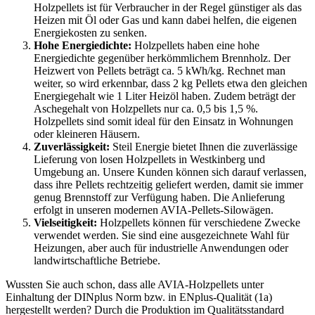
Holzpellets ist für Verbraucher in der Regel günstiger als das
Heizen mit Öl oder Gas und kann dabei helfen, die eigenen
Energiekosten zu senken.
Hohe Energiedichte:
Holzpellets haben eine hohe
Energiedichte gegenüber herkömmlichem Brennholz. Der
Heizwert von Pellets beträgt ca. 5 kWh/kg. Rechnet man
weiter, so wird erkennbar, dass 2 kg Pellets etwa den gleichen
Energiegehalt wie 1 Liter Heizöl haben. Zudem beträgt der
Aschegehalt von Holzpellets nur ca. 0,5 bis 1,5 %.
Holzpellets sind somit ideal für den Einsatz in Wohnungen
oder kleineren Häusern.
Zuverlässigkeit:
Steil Energie bietet Ihnen die zuverlässige
Lieferung von losen Holzpellets in Westkinberg und
Umgebung an. Unsere Kunden können sich darauf verlassen,
dass ihre Pellets rechtzeitig geliefert werden, damit sie immer
genug Brennstoff zur Verfügung haben. Die Anlieferung
erfolgt in unseren modernen AVIA-Pellets-Silowägen.
Vielseitigkeit:
Holzpellets können für verschiedene Zwecke
verwendet werden. Sie sind eine ausgezeichnete Wahl für
Heizungen, aber auch für industrielle Anwendungen oder
landwirtschaftliche Betriebe.
Wussten Sie auch schon, dass alle AVIA-Holzpellets unter
Einhaltung der DINplus Norm bzw. in ENplus-Qualität (1a)
hergestellt werden? Durch die Produktion im Qualitätsstandard