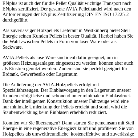
ENplus ist auch der für die Pellet-Qualität wichtige Transport nach
ENplus zertifiziert. Der gesamte AVIA Pellethandel wird nach den
Anforderungen der ENplus-Zertifizierung DIN EN ISO 17225-2
durchgeführt.
Als zuverlässiger Holzpellets Lieferant in Westkinberg bietet Steil
Energie seinen Kunden Pellets in bester Qualität. Hierbei haben Sie
die Wahl zwischen Pellets in Form von loser Ware oder als
Sackware.
AVIA-Pellets als lose Ware sind ideal dafür geeignet, um in
größeren Heizungsanlagen eingesetzt zu werden, können aber auch
als Einstreu genutzt werden. Zudem sind sie perfekt geeignet für
Erdtank, Gewerbesilo oder Lagerraum.
Die Anlieferung der AVIA-Holzpellets erfolgt mit
Spezialfahrzeugen. Der Einblasvorgang in den Lagerraum unserer
Kunden erfolgt leise und schonend unter minimalem Einblasdruck.
Dank der intelligenten Konstruktion unserer Fahrzeuge wird eine
nur minimale Umlenkung der Pellets erreicht und somit wird die
Staubentwicklung beim Einblasen erheblich reduziert.
Konnten wir Sie überzeugen? Dann starten Sie gemeinsam mit Steil
Energie in eine regenerative Energiezukunft und profitieren Sie von
Holzpellets als umweltfreundliche, kosteneffektive und zuverlässige