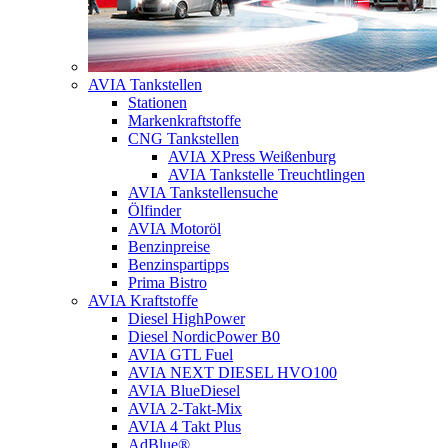
AVIA Tankstellen
Stationen
Markenkraftstoffe
CNG Tankstellen
AVIA XPress Weißenburg
AVIA Tankstelle Treuchtlingen
AVIA Tankstellensuche
Ölfinder
AVIA Motoröl
Benzinpreise
Benzinspartipps
Prima Bistro
AVIA Kraftstoffe
Diesel HighPower
Diesel NordicPower B0
AVIA GTL Fuel
AVIA NEXT DIESEL HVO100
AVIA BlueDiesel
AVIA 2-Takt-Mix
AVIA 4 Takt Plus
AdBlue®