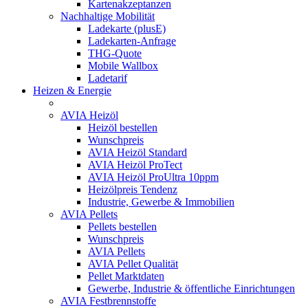
Kartenakzeptanzen
Nachhaltige Mobilität
Ladekarte (plusE)
Ladekarten-Anfrage
THG-Quote
Mobile Wallbox
Ladetarif
Heizen & Energie
AVIA Heizöl
Heizöl bestellen
Wunschpreis
AVIA Heizöl Standard
AVIA Heizöl ProTect
AVIA Heizöl ProUltra 10ppm
Heizölpreis Tendenz
Industrie, Gewerbe & Immobilien
AVIA Pellets
Pellets bestellen
Wunschpreis
AVIA Pellets
AVIA Pellet Qualität
Pellet Marktdaten
Gewerbe, Industrie & öffentliche Einrichtungen
AVIA Festbrennstoffe