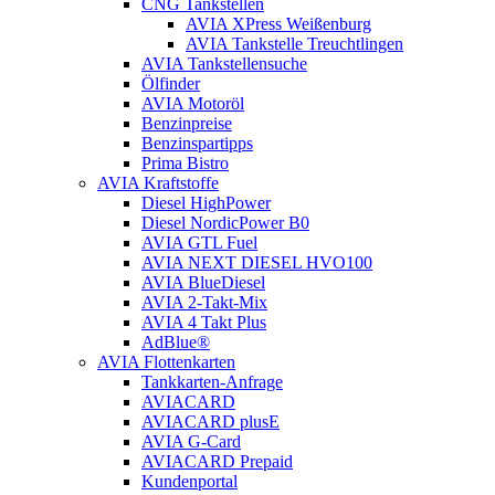
CNG Tankstellen
AVIA XPress Weißenburg
AVIA Tankstelle Treuchtlingen
AVIA Tankstellensuche
Ölfinder
AVIA Motoröl
Benzinpreise
Benzinspartipps
Prima Bistro
AVIA Kraftstoffe
Diesel HighPower
Diesel NordicPower B0
AVIA GTL Fuel
AVIA NEXT DIESEL HVO100
AVIA BlueDiesel
AVIA 2-Takt-Mix
AVIA 4 Takt Plus
AdBlue®
AVIA Flottenkarten
Tankkarten-Anfrage
AVIACARD
AVIACARD plusE
AVIA G-Card
AVIACARD Prepaid
Kundenportal