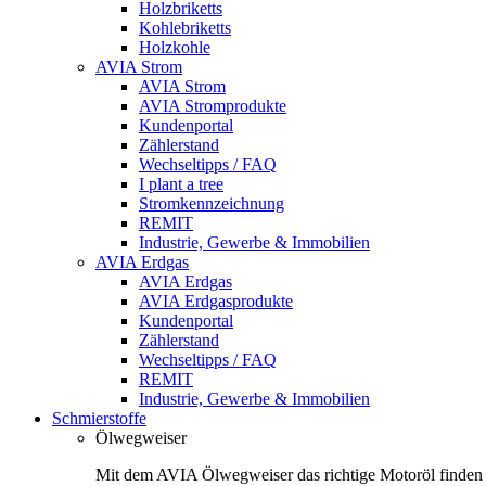
Holzbriketts
Kohlebriketts
Holzkohle
AVIA Strom
AVIA Strom
AVIA Stromprodukte
Kundenportal
Zählerstand
Wechseltipps / FAQ
I plant a tree
Stromkennzeichnung
REMIT
Industrie, Gewerbe & Immobilien
AVIA Erdgas
AVIA Erdgas
AVIA Erdgasprodukte
Kundenportal
Zählerstand
Wechseltipps / FAQ
REMIT
Industrie, Gewerbe & Immobilien
Schmierstoffe
Ölwegweiser
Mit dem AVIA Ölwegweiser das richtige Motoröl finden