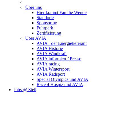
Über uns
Hier kommt Familie Wende
Standorte
Sponsoring
Fuhrpark
Zertifizierung
Über AVIA
AVIA - der Energielieferant
AVIA Historie
AVIA Windkraft
AVIA informiert / Presse
AVIA racing
AVIA Wintersport
AVIA Radsport
Special Olympics und AVIA
Race 4 Hospiz und AVIA
Jobs @ Steil